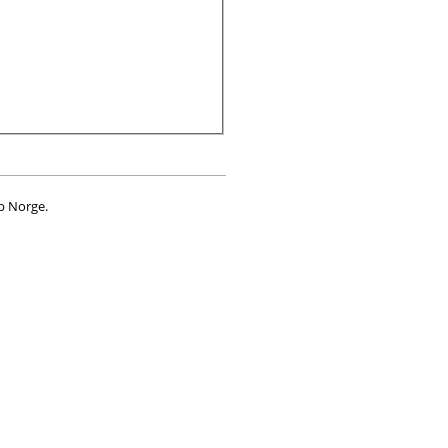
b Norge
.