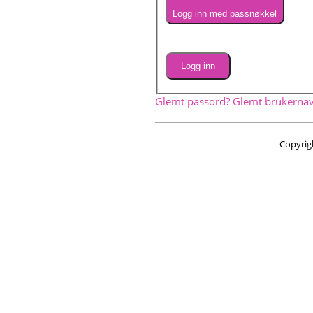
Logg inn med passnøkkel
Logg inn
Glemt passord?
Glemt brukerna
Copyrig